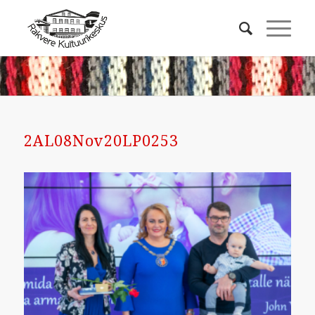
2AL08Nov20LP0253