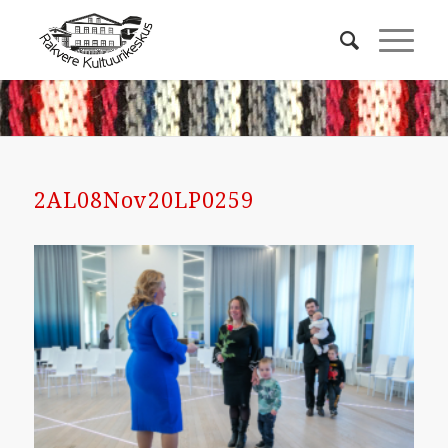
2AL08Nov20LP0259