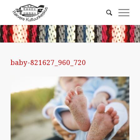
baby-821627_960_720