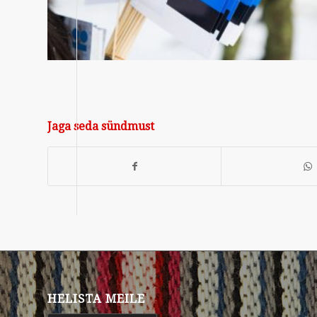
Jaga seda sündmust
HELISTA MEILE