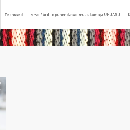
Teenused
Arvo Pärdile pühendatud muusikamaja UKUARU
K