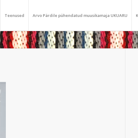
Teenused
Arvo Pärdile pühendatud muusikamaja UKUARU
K