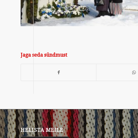
Jaga seda sündmust
HELISTA MEILE