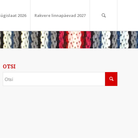
Sügislaat 2026
Rakvere linnapäevad 2027
OTSI