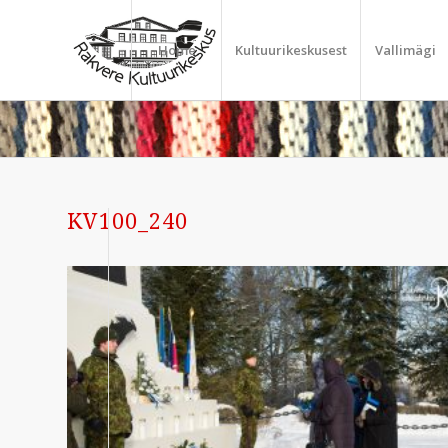
Home
Kultuurikeskusest
Vallimägi
KV100_240