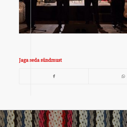
Jaga seda sündmust