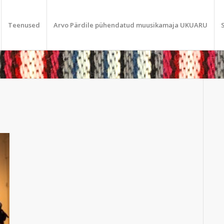
Teenused
Arvo Pärdile pühendatud muusikamaja UKUARU