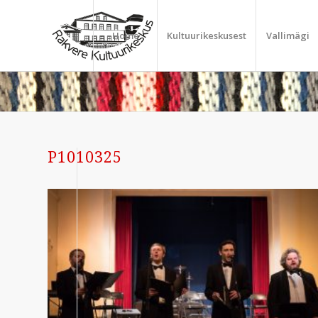
Home
Kultuurikeskusest
Vallimägi
P1010325