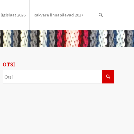
Sügislaat 2026
Rakvere linnapäevad 2027
OTSI