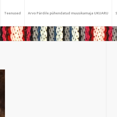
Teenused
Arvo Pärdile pühendatud muusikamaja UKUARU