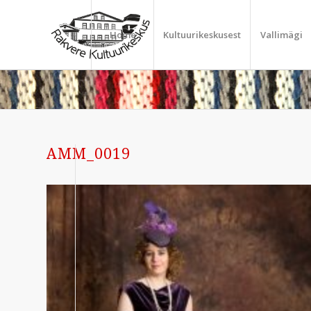
Home
Kultuurikeskusest
Vallimägi
AMM_0019