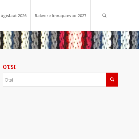
Sügislaat 2026
Rakvere linnapäevad 2027
OTSI