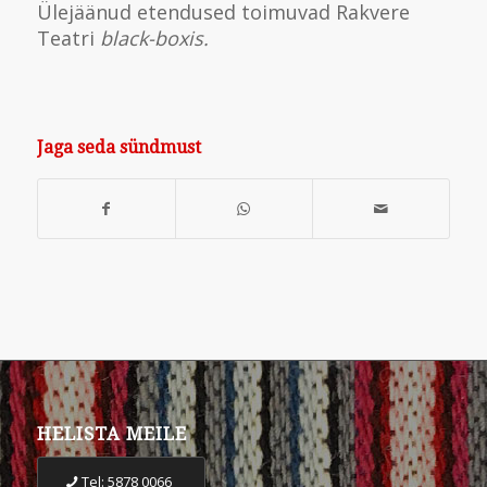
Ülejäänud etendused toimuvad Rakvere
Teatri
black-boxis.
Jaga seda sündmust
HELISTA MEILE
Tel: 5878 0066