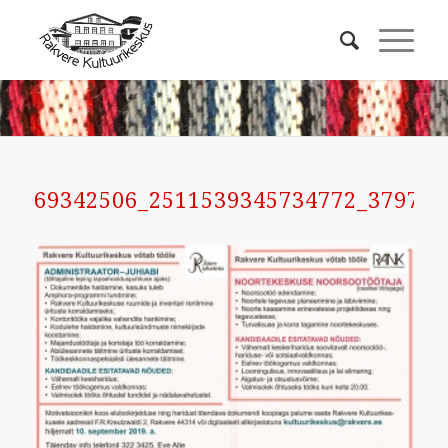
69342506_2511539345734772_379711