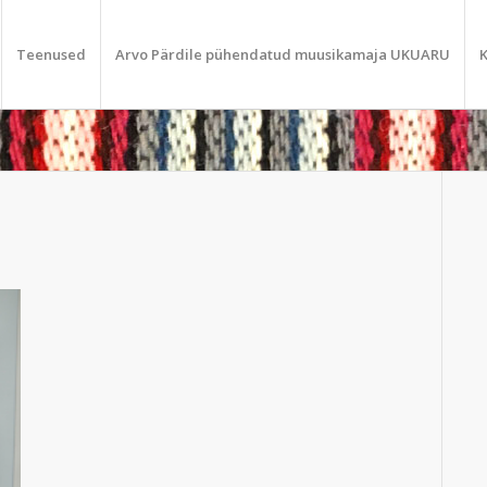
Teenused
Arvo Pärdile pühendatud muusikamaja UKUARU
K