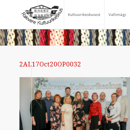
Home
Kultuurikeskusest
Vallimägi
2AL17Oct20OP0032