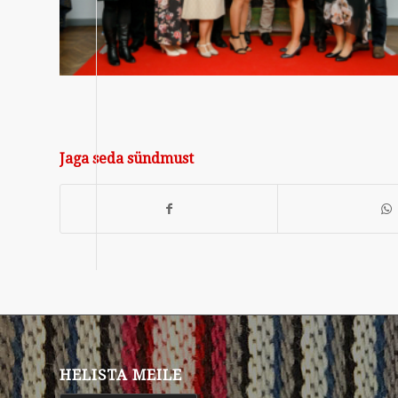
Jaga seda sündmust
HELISTA MEILE