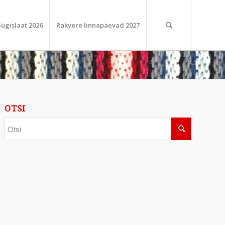
Sügislaat 2026
Rakvere linnapäevad 2027
OTSI