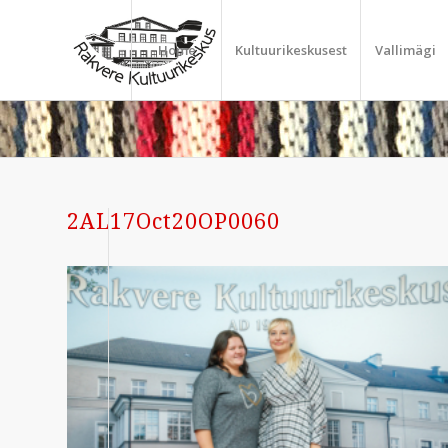
Home
Kultuurikeskusest
Vallimägi
2AL17Oct20OP0060