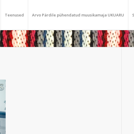
Teenused
Arvo Pärdile pühendatud muusikamaja UKUARU