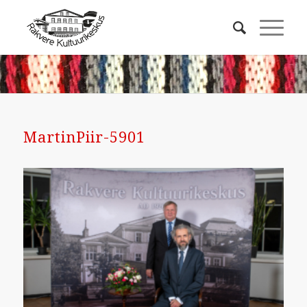
MartinPiir-5901