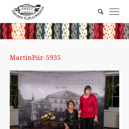
MartinPiir-5935