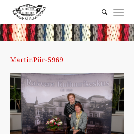
MartinPiir-5969