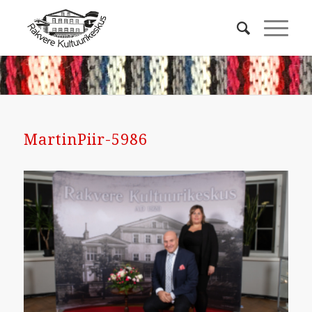
MartinPiir-5986