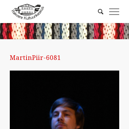
MartinPiir-6081