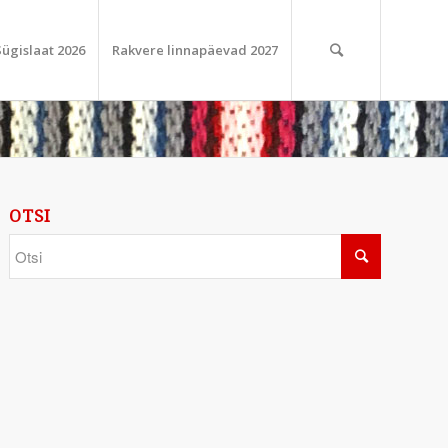
Sügislaat 2026
Rakvere linnapäevad 2027
OTSI