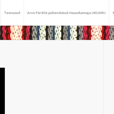
Teenused
Arvo Pärdile pühendatud muusikamaja UKUARU