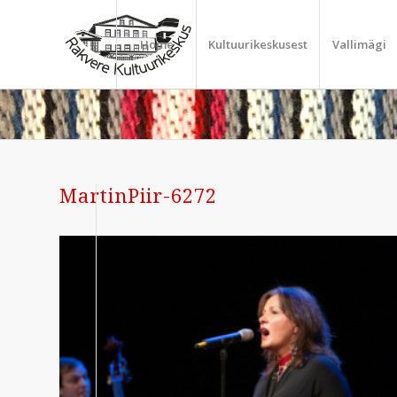
Home
Kultuurikeskusest
Vallimägi
MartinPiir-6272