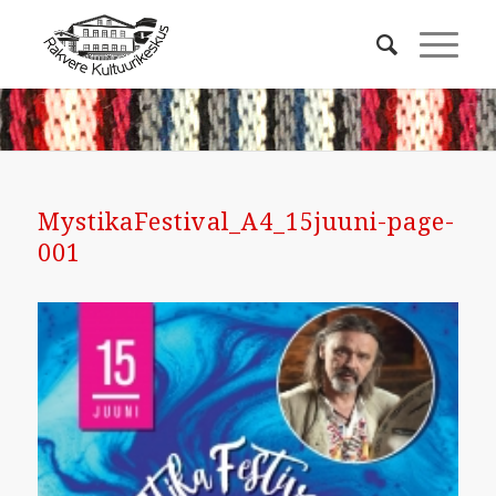
MystikaFestival_A4_15juuni-page-
001