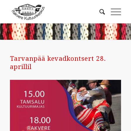
Tarvanpää kevadkontsert 28.
aprillil