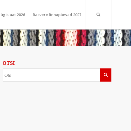
Sügislaat 2026
Rakvere linnapäevad 2027
OTSI