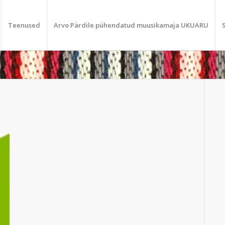
Teenused
Arvo Pärdile pühendatud muusikamaja UKUARU