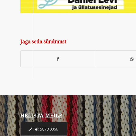
Jaga seda sündmust
HELISTA MEILE
Tel: 5878 0066