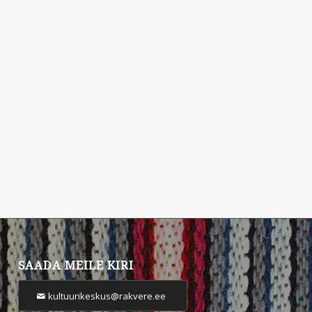
SAADA MEILE KIRI
kultuurikeskus@rakvere.ee