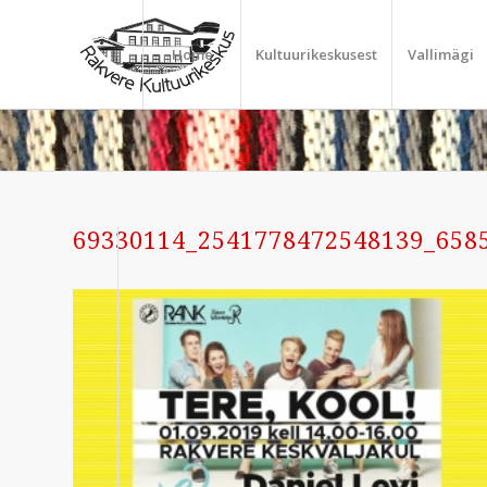
Home
Kultuurikeskusest
Vallimägi
69330114_2541778472548139_658