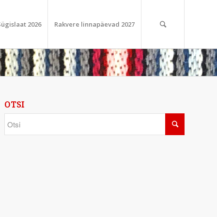
Sügislaat 2026
Rakvere linnapäevad 2027
OTSI