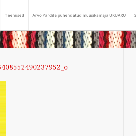
Teenused
Arvo Pärdile pühendatud muusikamaja UKUARU
5408552490237952_o