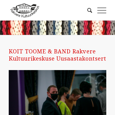
KOIT TOOME & BAND Rakvere
Kultuurikeskuse Uusaastakontsert