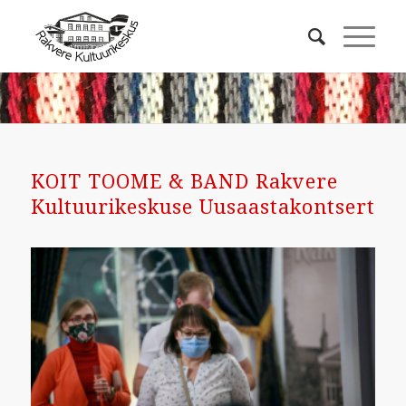
KOIT TOOME & BAND Rakvere
Kultuurikeskuse Uusaastakontsert