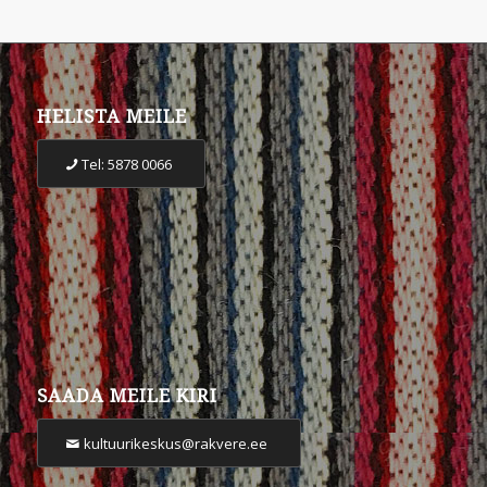
HELISTA MEILE
Tel: 5878 0066
SAADA MEILE KIRI
kultuurikeskus@rakvere.ee