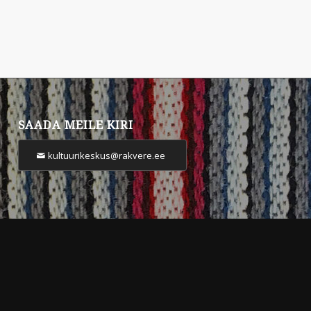
SAADA MEILE KIRI
kultuurikeskus@rakvere.ee