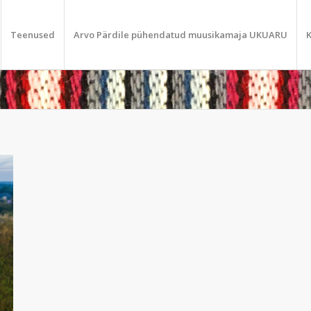
Teenused
Arvo Pärdile pühendatud muusikamaja UKUARU
K