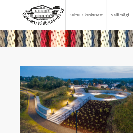
Home
Kultuurikeskusest
Vallimägi