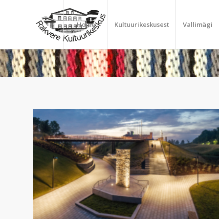
Home
Kultuurikeskusest
Vallimägi