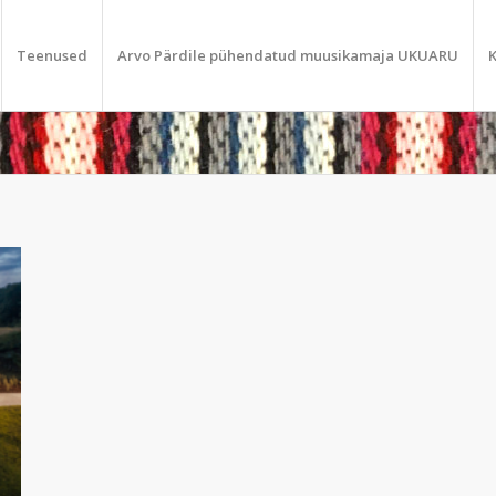
Teenused
Arvo Pärdile pühendatud muusikamaja UKUARU
K