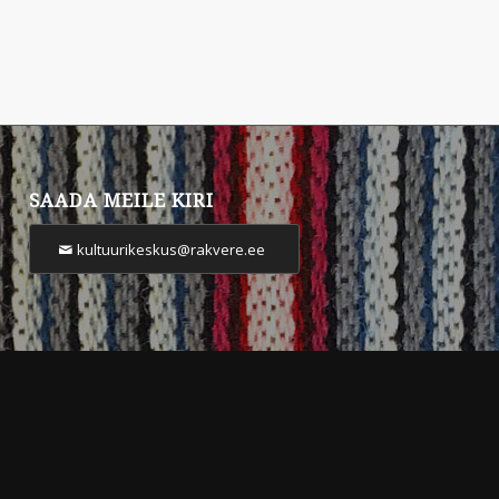
SAADA MEILE KIRI
kultuurikeskus@rakvere.ee