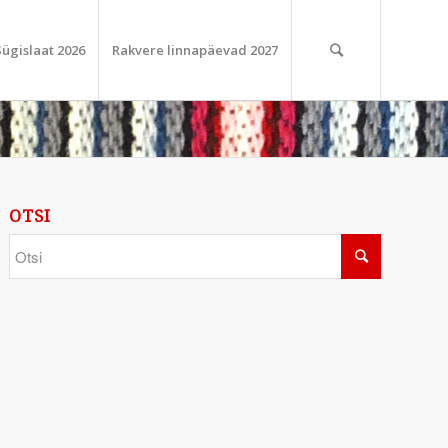
Sügislaat 2026
Rakvere linnapäevad 2027
OTSI