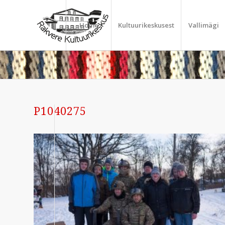
Home
Kultuurikeskusest
Vallimägi
P1040275