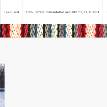
Teenused
Arvo Pärdile pühendatud muusikamaja UKUARU