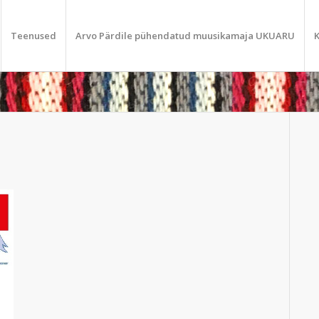
Teenused
Arvo Pärdile pühendatud muusikamaja UKUARU
K