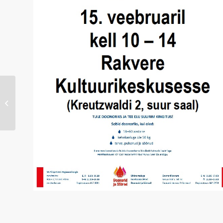
Seinamaalingute
konkurss